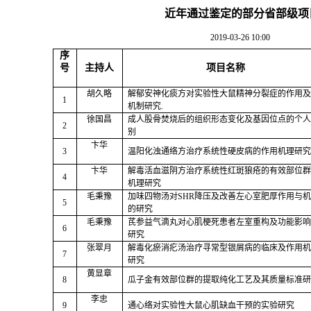
近年通过鉴定的部分省部级项
2019-03-26 10:00
序
号
主持人
项目名称
胡久略
解郁安神化痰方对实验性大鼠精神分裂症的作用及
1
机制研究
.
徐国昌
成人股骨焚烧后的组织形态变化及基因位点的个人
2
别
卞华
3
温阳化浊通络方治疗系统性硬皮病的作用机理研究
卞华
解毒活血滋阴方治疗系统性红斑狼疮的有效部位群
4
机理研究
毛秉豫
加味四物汤对
SHR
降压及改善左心室肥厚作用与机
5
的研究
毛秉豫
芪参益气滴丸对心肌梗死患者左室重构及功能影响
6
研究
张翠月
解毒化瘀消疕汤治疗寻常型银屑病的临床及作用机
7
研究
黄显章
8
瓜子金有效部位群的提取纯化工艺及其质量标准研
李忠
9
通心络对实验性大鼠心肌缺血干预的实验研究