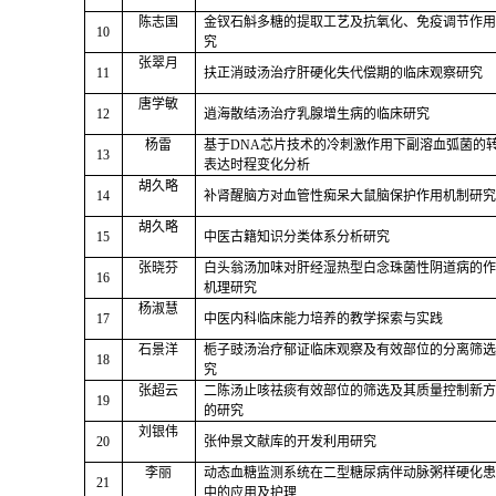
陈志国
金钗石斛多糖的提取工艺及抗氧化、免疫调节作用
10
究
张翠月
11
扶正消豉汤治疗肝硬化失代偿期的临床观察研究
唐学敏
12
逍海散结汤治疗乳腺增生病的临床研究
杨雷
基于
DNA
芯片技术的冷刺激作用下副溶血弧菌的
13
表达时程变化分析
胡久略
14
补肾醒脑方对血管性痴呆大鼠脑保护作用机制研究
胡久略
15
中医古籍知识分类体系分析研究
张晓芬
白头翁汤加味对肝经湿热型白念珠菌性阴道病的作
16
机理研究
杨淑慧
17
中医内科临床能力培养的教学探索与实践
石景洋
栀子豉汤治疗郁证临床观察及有效部位的分离筛选
18
究
张超云
二陈汤止咳祛痰有效部位的筛选及其质量控制新方
19
的研究
刘银伟
20
张仲景文献库的开发利用研究
李丽
动态血糖监测系统在二型糖尿病伴动脉粥样硬化患
21
中的应用及护理