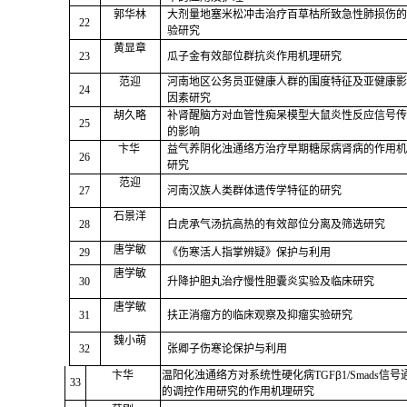
郭华林
大剂量地塞米松冲击治疗百草枯所致急性肺损伤的
22
验研究
黄显章
23
瓜子金有效部位群抗炎作用机理研究
范迎
河南地区公务员亚健康人群的围度特征及亚健康影
24
因素研究
胡久略
补肾醒脑方对血管性痴呆模型大鼠炎性反应信号传
25
的影响
卞华
益气养阴化浊通络方治疗早期糖尿病肾病的作用机
26
研究
范迎
27
河南汉族人类群体遗传学特征的研究
石景洋
28
白虎承气汤抗高热的有效部位分离及筛选研究
唐学敏
29
《伤寒活人指掌辨疑》保护与利用
唐学敏
30
升降护胆丸治疗慢性胆囊炎实验及临床研究
唐学敏
31
扶正消瘤方的临床观察及抑瘤实验研究
魏小萌
32
张卿子伤寒论保护与利用
卞华
温阳化浊通络方对系统性硬化病TGF
β
1/Smads信
33
的调控作用研究的作用机理研究