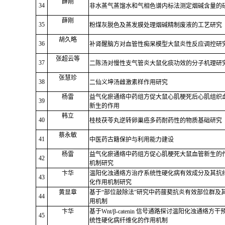
薛刚
34
非水蒸气蒸馏水和气相色谱内标法测定烟碱含量的
薛刚
35
粉煤灰脱色及蒸发膜处理烟碱精制废液的工艺研究
胡久略
36
补肾醒脑方对血管性痴呆模型大鼠炎性反应调控研
张超云等
37
二陈汤对慢性支气管炎大鼠化痰功效的分子机理研
张慧珍
38
二仙义坤汤雌激素样作用研究
杨雷
益气化瘀通络中药组方促大鼠心肌梗死后心肌组织
39
新生的作用
韩立
40
桂枝茯苓丸逆转卵巢癌多药耐药性的物质基础研究
蔡永敏
41
中医药古籍保护与利用能力建设
杨雷
益气化瘀通络中药组方促心肌梗死大鼠血管新生的
42
机制研究
卞华
温阳化浊通络方治疗系统性硬化病有效成分及其抗
43
化作用机制研究
黄显章
基于“部位敲除法”研究中药菝葜抗炎有效部位群及
44
用机制
卞华
基于
Wnt/β-catenin
信号通路探讨温阳化浊通络方干
45
统性硬化病纤维化的作用机制