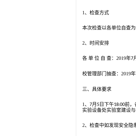
1
、检查方式
本次检查以各单位自查为
2
、时间安排
各
单
位
自
查：
2019
年
7
校管理部门抽查：
2019
年
三、具体要求
1
、
月
日下午
前，
7
5
18:00
实验设备处实验室建设与
2
、检查中如发现安全隐